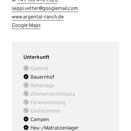
M
+49 160 4709526
seppi.vetter@googlemail.com
www.argental-ranch.de
Google Maps
Unterkunft
Gasthof
Bauernhof
Reitanlage
Zimmervermittlung
Ferienwohnung
Gästezimmer
Campen
Heu-/Matratzenlager