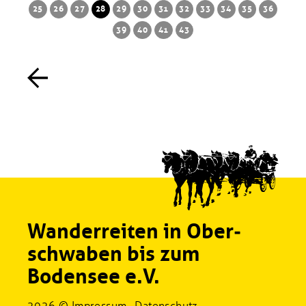
25
26
27
28
29
30
31
32
33
34
35
36
39
40
41
43
Wanderreiten in Ober­
schwaben bis zum
Bodensee e.V.
2026 ©
Impressum
Datenschutz