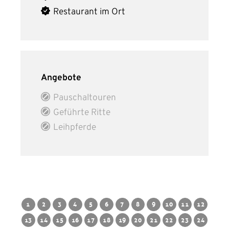
Restaurant im Ort
Angebote
Pauschaltouren
Geführte Ritte
Leihpferde
1
2
3
4
5
6
7
8
9
10
11
12
13
14
15
16
17
18
19
20
21
22
23
24