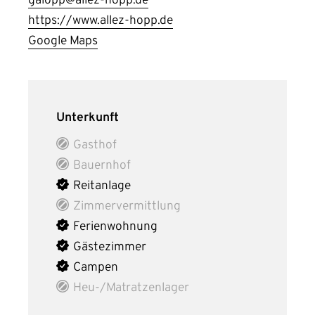
galopp@allez-hopp.de
https://www.allez-hopp.de
Google Maps
Unterkunft
Gasthof
Bauernhof
Reitanlage
Zimmervermittlung
Ferienwohnung
Gästezimmer
Campen
Heu-/Matratzenlager